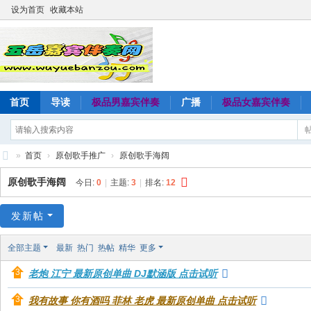
设为首页
收藏本站
首页
导读
极品男嘉宾伴奏
广播
极品女嘉宾伴奏
»
首页
›
原创歌手推广
›
原创歌手海阔
五
原创歌手海阔
今日:
0
|
主题:
3
|
排名:
12
岳
嘉
发新帖
宾
全部主题
最新
热门
热帖
精华
更多
伴
老炮 江宁 最新原创单曲 DJ默涵版 点击试听
奏
网
我有故事 你有酒吗 菲林 老虎 最新原创单曲 点击试听