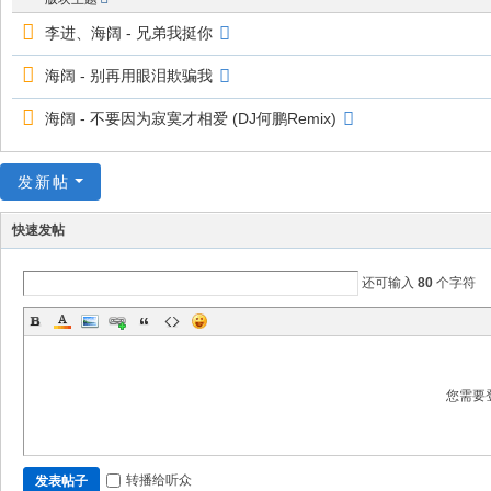
李进、海阔 - 兄弟我挺你
海阔 - 别再用眼泪欺骗我
海阔 - 不要因为寂寞才相爱 (DJ何鹏Remix)
发新帖
快速发帖
还可输入
80
个字符
您需要
转播给听众
发表帖子