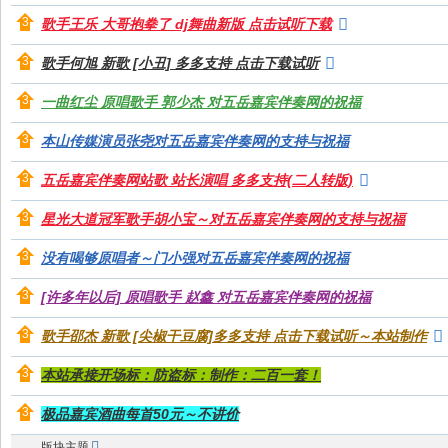
～
歌手王乐 大哥抱拳了 dj舞曲新版 点击试听下载
极
歌手何旭 新歌 [小丑] 多多支持 点击下载试听
品
嘉
一曲红尘 原唱歌手 郭少杰 对五岳嘉宾伴奏网的祝福
宾
本山传媒演员张尧对五岳嘉宾伴奏网的支持与祝福
伴
五岳嘉宾伴奏网站歌 站长演唱 多多支持(二人转版)
奏
下
星光大道冠军歌手胡小宝～对五岳嘉宾伴奏网的支持与祝福
载
没有喝够原唱者～门小强对五岳嘉宾伴奏网的祝福
基
[许多年以后] 原唱歌手 赵鑫 对五岳嘉宾伴奏网的祝福
地
歌手邵杰 新歌 [尖椒干豆腐]多多支持 点击下载试听～本站制作
本站承接开场标：防盗标：制作：二百一套！
极品嘉宾酒曲每首50元～不讲价
版块主题