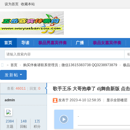
设为首页
收藏本站
首页
导读
极品男嘉宾伴奏
广播
极品女嘉宾伴奏
»
首页
›
购买伴奏请联系管理员；微信13615383738 QQ3238973879
›
极品
五
发新帖
岳
歌手王乐 大哥抱拳了 dj舞曲新版 点
查看:
46011
|
回复:
0
嘉
宾
admin
发表于 2023-4-10 12:58:35
|
显示全部楼层
伴
奏
-
2384
148
1万
网
主题
回帖
积分