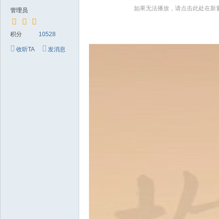
～
如果无法播放，请点击此处在新
管理员
极
品
积分
10528
嘉
收听TA
发消息
宾
伴
奏
下
载
基
地