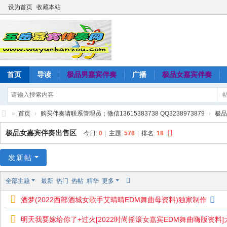
设为首页
收藏本站
首页
导读
极品男嘉宾伴奏
广播
极品女嘉宾伴奏
»
首页
›
购买伴奏请联系管理员；微信13615383738 QQ3238973879
›
极品
五
极品女嘉宾伴奏出售区
今日:
0
|
主题:
578
|
排名:
18
岳
嘉
发新帖
宾
全部主题
最新
热门
热帖
精华
更多
伴
酒梦(2022西部酒城女歌手艾晴晴EDM舞曲母资料)独家制作
奏
网
明天我要嫁给你了+过火[2022时尚摇滚女嘉宾EDM舞曲嗨版资料]