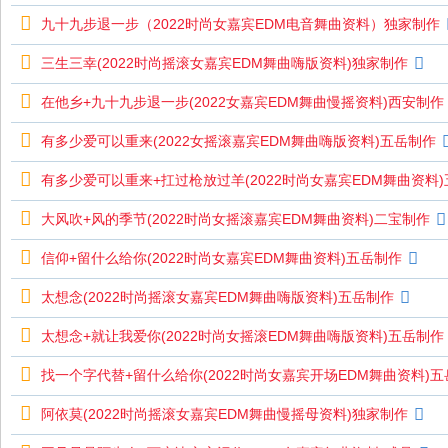
～
九十九步退一步（2022时尚女嘉宾EDM电音舞曲资料）独家制作
极
三生三幸(2022时尚摇滚女嘉宾EDM舞曲嗨版资料)独家制作
品
嘉
在他乡+九十九步退一步(2022女嘉宾EDM舞曲慢摇资料)西安制作
宾
有多少爱可以重来(2022女摇滚嘉宾EDM舞曲嗨版资料)五岳制作
伴
有多少爱可以重来+扛过枪放过羊(2022时尚女嘉宾EDM舞曲资料
奏
下
大风吹+风的季节(2022时尚女摇滚嘉宾EDM舞曲资料)二宝制作
载
信仰+留什么给你(2022时尚女嘉宾EDM舞曲资料)五岳制作
基
太想念(2022时尚摇滚女嘉宾EDM舞曲嗨版资料)五岳制作
地
太想念+就让我爱你(2022时尚女摇滚EDM舞曲嗨版资料)五岳制作
找一个字代替+留什么给你(2022时尚女嘉宾开场EDM舞曲资料)
阿依莫(2022时尚摇滚女嘉宾EDM舞曲慢摇母资料)独家制作