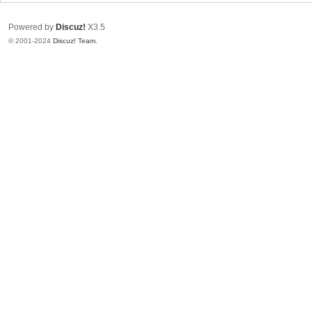
Powered by
Discuz!
X3.5
© 2001-2024
Discuz! Team
.