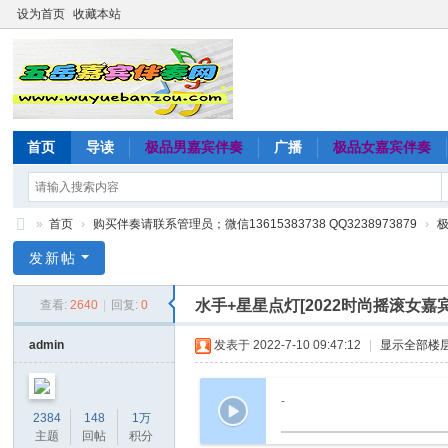
设为首页
收藏本站
首页
导读
极品男嘉宾伴奏
广播
极品女嘉宾伴奏
»
首页
›
购买伴奏请联系管理员；微信13615383738 QQ3238973879
›
五
发新帖
岳
水手+星星点灯[2022时尚摇滚女嘉
查看:
2640
|
回复:
0
嘉
宾
admin
发表于 2022-7-10 09:47:12
|
显示全部楼
伴
奏
-
2384
148
1万
网
主题
回帖
积分