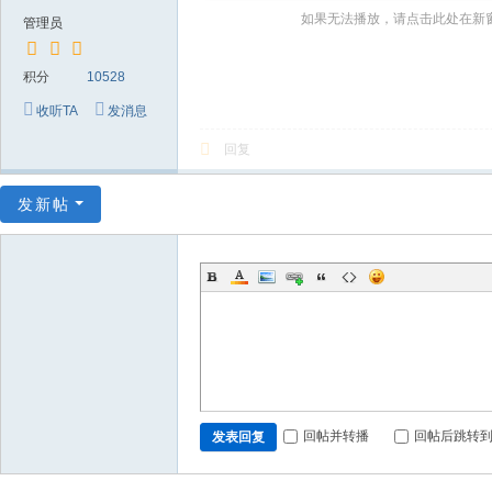
～
如果无法播放，请点击此处在新
管理员
极
品
积分
10528
嘉
收听TA
发消息
宾
回复
伴
奏
发新帖
下
载
基
地
回帖并转播
回帖后跳转
发表回复