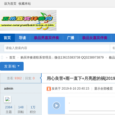
设为首页
收藏本站
首页
导读
极品男嘉宾伴奏
广播
极品女嘉宾伴奏
»
首页
›
购买伴奏请联系管理员；微信13615383738 QQ3238973879
›
极品
五
发新帖
岳
用心良苦+雨一直下+月亮惹的祸[20
查看:
9362
|
回复:
0
嘉
宾
admin
发表于 2019-8-16 20:40:15
|
显示全部楼层
伴
奏
-
2384
148
1万
网
主题
回帖
积分