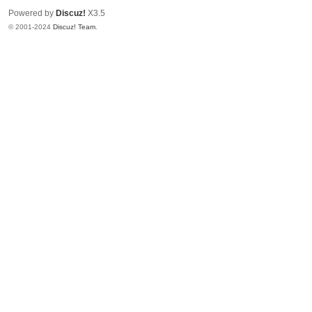
Powered by
Discuz!
X3.5
© 2001-2024
Discuz! Team
.