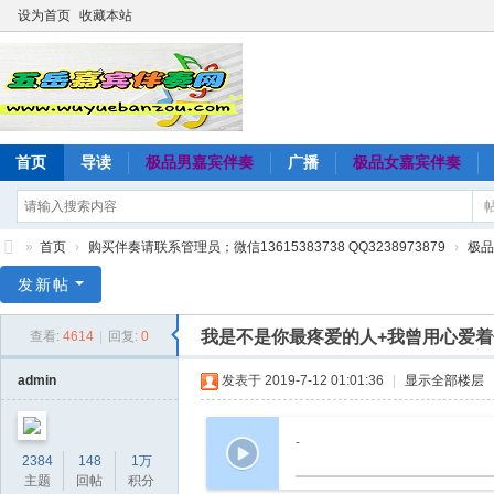
设为首页
收藏本站
首页
导读
极品男嘉宾伴奏
广播
极品女嘉宾伴奏
»
首页
›
购买伴奏请联系管理员；微信13615383738 QQ3238973879
›
极品
五
发新帖
岳
我是不是你最疼爱的人+我曾用心爱着
查看:
4614
|
回复:
0
嘉
宾
admin
发表于 2019-7-12 01:01:36
|
显示全部楼层
伴
奏
-
2384
148
1万
网
主题
回帖
积分