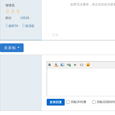
～
如果无法播放，请点击此处在新
管理员
极
品
积分
10528
嘉
收听TA
发消息
宾
回复
伴
奏
发新帖
下
载
基
地
回帖并转播
回帖后跳转
发表回复