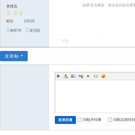
～
如果无法播放，请点击此处在新
管理员
极
品
积分
10528
嘉
收听TA
发消息
宾
回复
伴
奏
发新帖
下
载
基
地
回帖并转播
回帖后跳转
发表回复