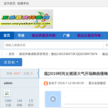
设为首页
收藏本站
首页
导读
极品男嘉宾伴奏
广播
极品女嘉宾伴奏
»
首页
›
购买伴奏请联系管理员；微信13615383738 QQ3238973879
›
极品
五
发新帖
岳
逃[2019时尚女摇滚大气开场舞曲慢
查看:
4047
|
回复:
0
嘉
宾
admin
发表于 2019-7-12 00:40:50
|
显示全部楼层
伴
奏
-
2384
148
1万
网
主题
回帖
积分