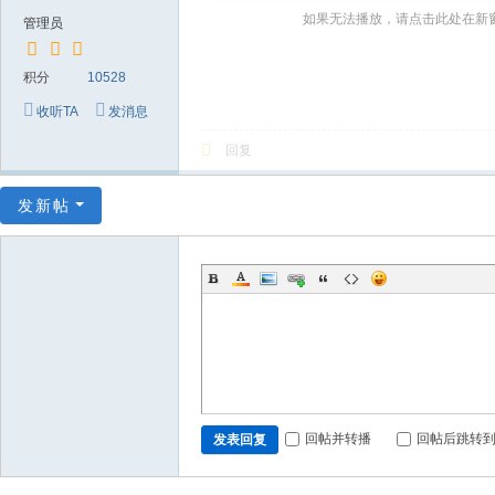
～
如果无法播放，请点击此处在新
管理员
极
品
积分
10528
嘉
收听TA
发消息
宾
回复
伴
奏
发新帖
下
载
基
地
回帖并转播
回帖后跳转
发表回复