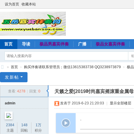
设为首页
收藏本站
首页
导读
极品男嘉宾伴奏
广播
极品女嘉宾伴奏
»
首页
›
购买伴奏请联系管理员；微信13615383738 QQ3238973879
›
极品
五
发新帖
岳
天籁之爱[2019时尚嘉宾摇滚重金属
查看:
4278
|
回复:
0
嘉
宾
admin
发表于 2019-6-23 21:20:03
|
显示全部楼层
伴
奏
-
2384
148
1万
网
主题
回帖
积分