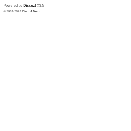
Powered by
Discuz!
X3.5
© 2001-2024
Discuz! Team
.