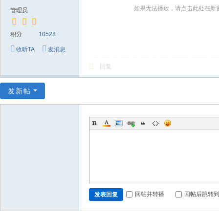
～
如果无法播放，请点击此处在新
管理员
极
品
积分
10528
嘉
收听TA
发消息
宾
回复
伴
奏
发新帖
下
载
基
地
回帖并转播
回帖后跳转
发表回复