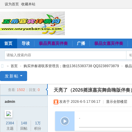
设为首页
收藏本站
首页
导读
极品男嘉宾伴奏
广播
极品女嘉宾伴奏
»
首页
›
购买伴奏请联系管理员；微信13615383738 QQ3238973879
›
极品
五
发新帖
岳
天亮了（2026摇滚嘉宾舞曲嗨版伴
查看:
1502
|
回复:
0
嘉
宾
admin
发表于 2026-6-5 17:06:17
|
显示全部楼层
伴
奏
-
2384
148
1万
网
主题
回帖
积分