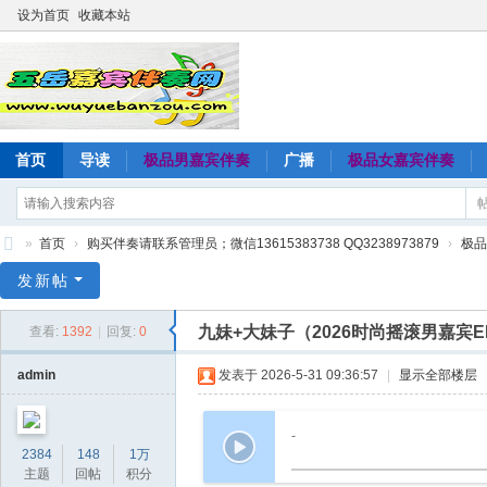
设为首页
收藏本站
首页
导读
极品男嘉宾伴奏
广播
极品女嘉宾伴奏
»
首页
›
购买伴奏请联系管理员；微信13615383738 QQ3238973879
›
极品
五
发新帖
岳
九妹+大妹子（2026时尚摇滚男嘉宾
查看:
1392
|
回复:
0
嘉
宾
admin
发表于 2026-5-31 09:36:57
|
显示全部楼层
伴
奏
-
2384
148
1万
网
主题
回帖
积分