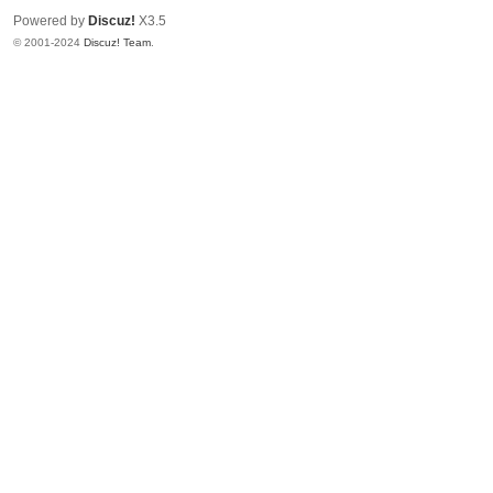
Powered by
Discuz!
X3.5
© 2001-2024
Discuz! Team
.