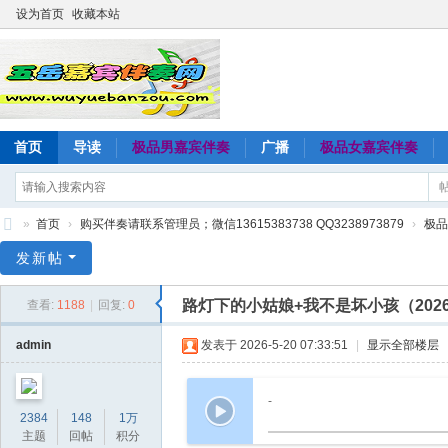
设为首页
收藏本站
首页
导读
极品男嘉宾伴奏
广播
极品女嘉宾伴奏
»
首页
›
购买伴奏请联系管理员；微信13615383738 QQ3238973879
›
极品
五
发新帖
岳
路灯下的小姑娘+我不是坏小孩（20
查看:
1188
|
回复:
0
嘉
宾
admin
发表于 2026-5-20 07:33:51
|
显示全部楼层
伴
奏
-
2384
148
1万
网
主题
回帖
积分