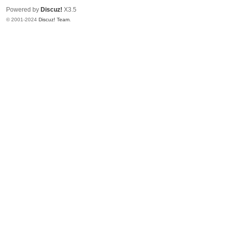
Powered by
Discuz!
X3.5
© 2001-2024
Discuz! Team
.