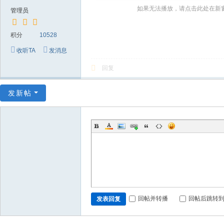
～
如果无法播放，请点击此处在新
管理员
极
品
积分
10528
嘉
收听TA
发消息
宾
回复
伴
奏
发新帖
下
载
基
地
回帖并转播
回帖后跳转
发表回复