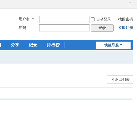
切
换
用户名
自动登录
找回密码
到
窄
密码
立即注册
登录
版
册
分享
记录
排行榜
快捷导航
返回列表