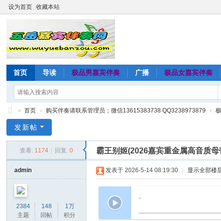
设为首页
收藏本站
首页
导读
极品男嘉宾伴奏
广播
极品女嘉宾伴奏
»
首页
›
购买伴奏请联系管理员；微信13615383738 QQ3238973879
›
五
发新帖
岳
霸王别姬(2026嘉宾重金属高音质
查看:
1174
|
回复:
0
嘉
宾
admin
发表于 2026-5-14 08:19:30
|
显示全部楼
伴
奏
-
2384
148
1万
网
主题
回帖
积分