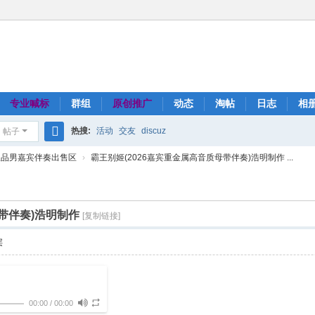
专业喊标
群组
原创推广
动态
淘帖
日志
相
热搜:
活动
交友
discuz
帖子
搜
极品男嘉宾伴奏出售区
›
霸王别姬(2026嘉宾重金属高音质母带伴奏)浩明制作 ...
索
母带伴奏)浩明制作
[复制链接]
层
00:00
/
00:00