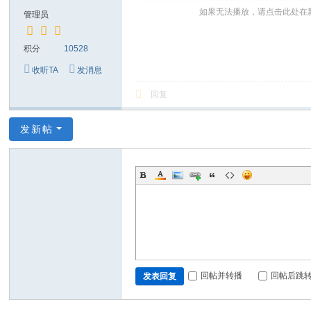
～
如果无法播放，请点击此处在
管理员
极
品
积分
10528
嘉
收听TA
发消息
宾
回复
伴
奏
发新帖
下
载
基
地
回帖并转播
回帖后跳
发表回复