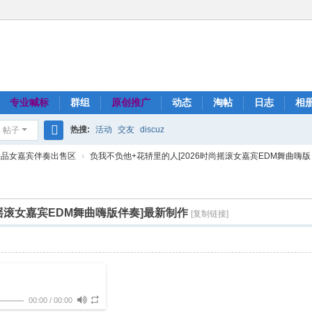
专业喊标
群组
原创推广
动态
淘帖
日志
相
热搜:
活动
交友
discuz
帖子
搜
极品女嘉宾伴奏出售区
›
负我不负他+花轿里的人[2026时尚摇滚女嘉宾EDM舞曲嗨版 .
索
尚摇滚女嘉宾EDM舞曲嗨版伴奏]最新制作
[复制链接]
00:00
/
00:00