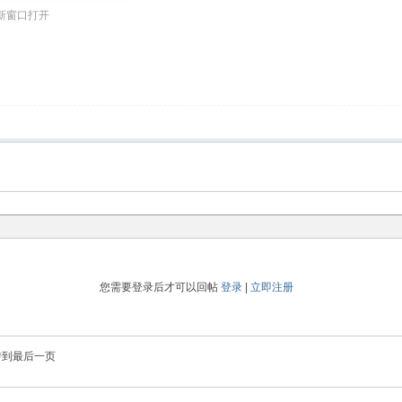
新窗口打开
您需要登录后才可以回帖
登录
|
立即注册
转到最后一页