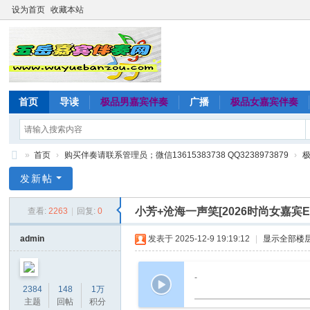
设为首页
收藏本站
首页
导读
极品男嘉宾伴奏
广播
极品女嘉宾伴奏
»
首页
›
购买伴奏请联系管理员；微信13615383738 QQ3238973879
›
五
发新帖
岳
小芳+沧海一声笑[2026时尚女嘉宾
查看:
2263
|
回复:
0
嘉
宾
admin
发表于 2025-12-9 19:19:12
|
显示全部楼
伴
奏
-
2384
148
1万
网
主题
回帖
积分