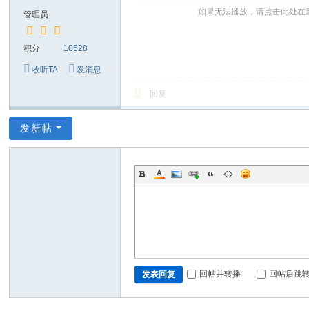
～
如果无法播放，请点击此处在
管理员
极
品
积分
10528
嘉
收听TA
发消息
宾
回复
伴
奏
发新帖
下
载
基
地
回帖并转播
回帖后跳
发表回复