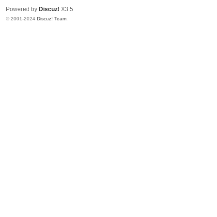
Powered by
Discuz!
X3.5
© 2001-2024
Discuz! Team
.