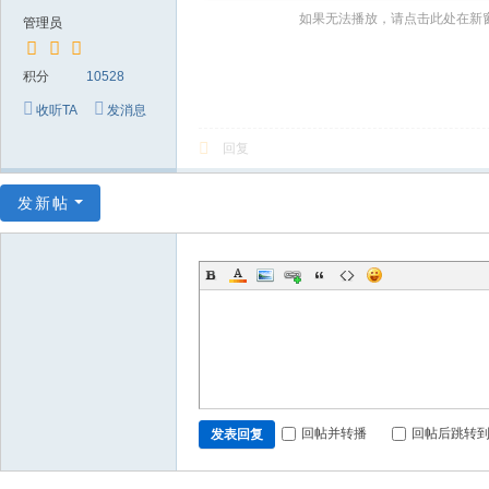
～
如果无法播放，请点击此处在新
管理员
极
品
积分
10528
嘉
收听TA
发消息
宾
回复
伴
奏
发新帖
下
载
基
地
回帖并转播
回帖后跳转
发表回复