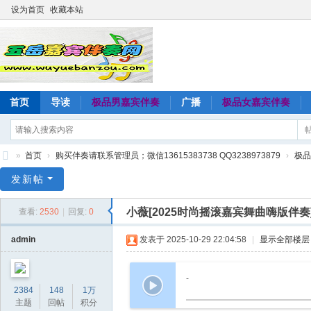
设为首页
收藏本站
首页
导读
极品男嘉宾伴奏
广播
极品女嘉宾伴奏
»
首页
›
购买伴奏请联系管理员；微信13615383738 QQ3238973879
›
极品
五
发新帖
岳
小薇[2025时尚摇滚嘉宾舞曲嗨版伴奏
查看:
2530
|
回复:
0
嘉
宾
admin
发表于 2025-10-29 22:04:58
|
显示全部楼层
伴
奏
-
2384
148
1万
网
主题
回帖
积分