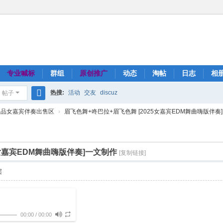
专业喊标
群组
原创推广
动态
淘帖
日志
相
热搜:
活动
交友
discuz
帖子
搜
极品女嘉宾伴奏出售区
›
眉飞色舞+咚巴拉+眉飞色舞 [2025女嘉宾EDM舞曲嗨版伴奏] .
索
5女嘉宾EDM舞曲嗨版伴奏]一文制作
[复制链接]
层
00:00
/
00:00