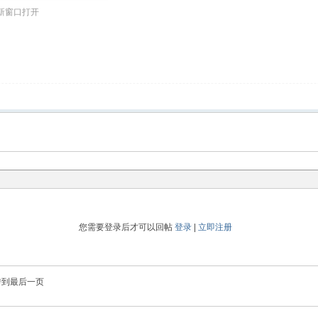
新窗口打开
您需要登录后才可以回帖
登录
|
立即注册
转到最后一页