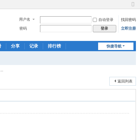
切
换
用户名
自动登录
找回密码
到
窄
密码
立即注册
登录
版
册
分享
记录
排行榜
快捷导航
..
返回列表