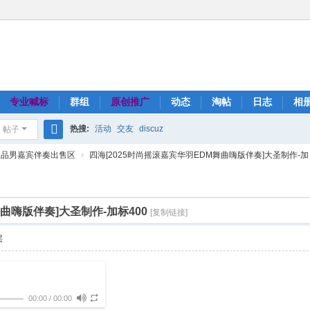
专业喊标
群组
原创推广
动态
淘帖
日志
相
热搜:
活动
交友
discuz
帖子
搜
极品男嘉宾伴奏出售区
›
四海[2025时尚摇滚嘉宾华羽EDM舞曲嗨版伴奏]大圣制作-加 .
索
舞曲嗨版伴奏]大圣制作-加标400
[复制链接]
层
00:00
/
00:00