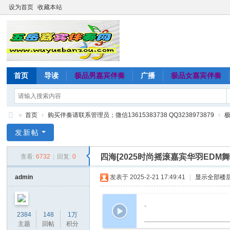
设为首页
收藏本站
首页
导读
极品男嘉宾伴奏
广播
极品女嘉宾伴奏
»
首页
›
购买伴奏请联系管理员；微信13615383738 QQ3238973879
›
五
发新帖
岳
四海[2025时尚摇滚嘉宾华羽EDM
查看:
6732
|
回复:
0
嘉
宾
admin
发表于 2025-2-21 17:49:41
|
显示全部楼
伴
奏
-
2384
148
1万
网
主题
回帖
积分