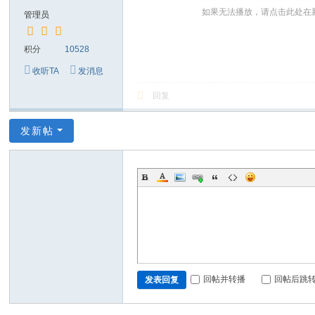
～
如果无法播放，请点击此处在
管理员
极
品
积分
10528
嘉
收听TA
发消息
宾
回复
伴
奏
发新帖
下
载
基
地
回帖并转播
回帖后跳
发表回复