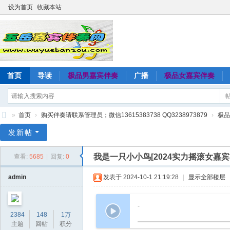
设为首页
收藏本站
首页
导读
极品男嘉宾伴奏
广播
极品女嘉宾伴奏
»
首页
›
购买伴奏请联系管理员；微信13615383738 QQ3238973879
›
极品
五
发新帖
岳
我是一只小小鸟[2024实力摇滚女嘉
查看:
5685
|
回复:
0
嘉
宾
admin
发表于 2024-10-1 21:19:28
|
显示全部楼层
伴
奏
-
2384
148
1万
网
主题
回帖
积分