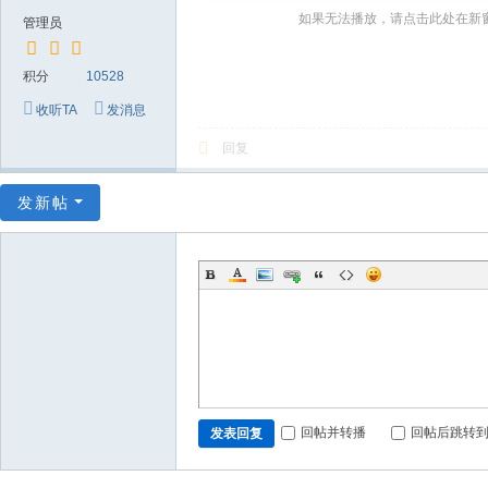
～
如果无法播放，请点击此处在新
管理员
极
品
积分
10528
嘉
收听TA
发消息
宾
回复
伴
奏
发新帖
下
载
基
地
回帖并转播
回帖后跳转
发表回复