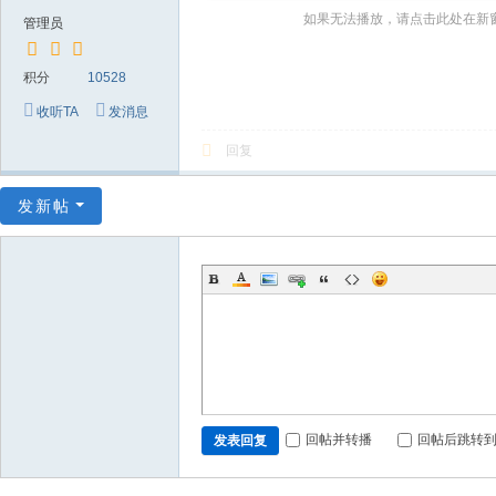
～
如果无法播放，请点击此处在新
管理员
极
品
积分
10528
嘉
收听TA
发消息
宾
回复
伴
奏
发新帖
下
载
基
地
回帖并转播
回帖后跳转
发表回复