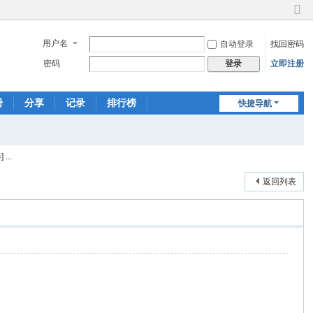
切
换
用户名
自动登录
找回密码
到
窄
密码
立即注册
登录
版
册
分享
记录
排行榜
快捷导航
..
返回列表