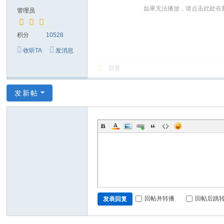
～
如果无法播放，请点击此处在
管理员
极
品
积分
10528
嘉
收听TA
发消息
宾
回复
伴
奏
发新帖
下
载
基
地
回帖并转播
回帖后跳
发表回复