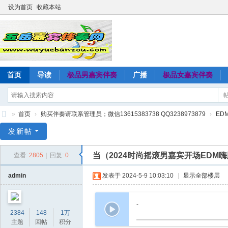
设为首页
收藏本站
首页
导读
极品男嘉宾伴奏
广播
极品女嘉宾伴奏
»
首页
›
购买伴奏请联系管理员；微信13615383738 QQ3238973879
›
ED
五
发新帖
岳
当（2024时尚摇滚男嘉宾开场EDM嗨
查看:
2805
|
回复:
0
嘉
宾
admin
发表于 2024-5-9 10:03:10
|
显示全部楼层
伴
奏
-
2384
148
1万
网
主题
回帖
积分