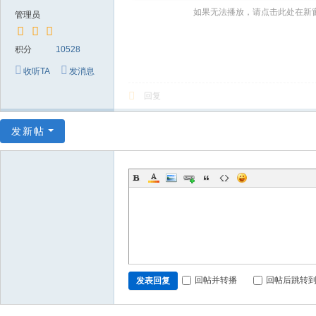
～
如果无法播放，请点击此处在新
管理员
极
品
积分
10528
嘉
收听TA
发消息
宾
回复
伴
奏
发新帖
下
载
基
地
回帖并转播
回帖后跳转
发表回复