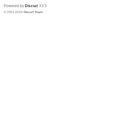
Powered by
Discuz!
X3.5
© 2001-2024
Discuz! Team
.