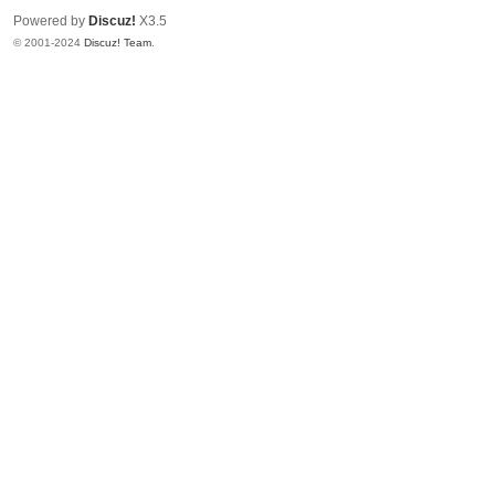
Powered by
Discuz!
X3.5
© 2001-2024
Discuz! Team
.