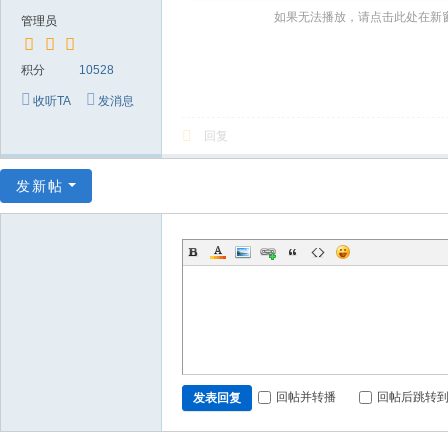
～
如果无法播放，请点击此处在新
管理员
极
品
积分
10528
嘉
收听TA
发消息
宾
回复
伴
奏
发新帖
下
载
基
地
回帖并转播
回帖后跳转
发表回复