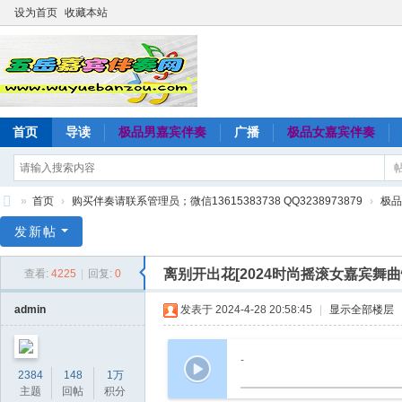
设为首页
收藏本站
首页
导读
极品男嘉宾伴奏
广播
极品女嘉宾伴奏
»
首页
›
购买伴奏请联系管理员；微信13615383738 QQ3238973879
›
极品
五
发新帖
岳
离别开出花[2024时尚摇滚女嘉宾舞曲
查看:
4225
|
回复:
0
嘉
宾
admin
发表于 2024-4-28 20:58:45
|
显示全部楼层
伴
奏
-
2384
148
1万
网
主题
回帖
积分