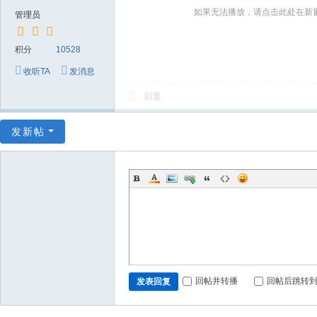
～
如果无法播放，请点击此处在新
管理员
极
品
积分
10528
嘉
收听TA
发消息
宾
回复
伴
奏
发新帖
下
载
基
地
回帖并转播
回帖后跳转
发表回复