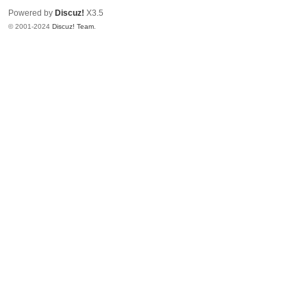
Powered by
Discuz!
X3.5
© 2001-2024
Discuz! Team
.