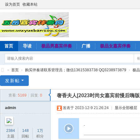
设为首页
收藏本站
首页
导读
极品男嘉宾伴奏
广播
极品女嘉宾伴奏
»
首页
›
购买伴奏请联系管理员；微信13615383738 QQ3238973879
›
极品
五
发新帖
岳
奢香夫人[2023时尚女嘉宾前慢后嗨
查看:
5169
|
回复:
0
嘉
宾
admin
发表于 2023-12-9 21:26:24
|
显示全部楼层
伴
奏
-
2384
148
1万
网
主题
回帖
积分