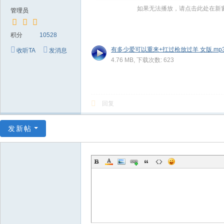
～
如果无法播放，请点击此处在新
管理员
极
品
积分
10528
嘉
有多少爱可以重来+扛过枪放过羊 女版.mp
收听TA
发消息
4.76 MB, 下载次数: 623
宾
伴
奏
回复
下
载
发新帖
基
地