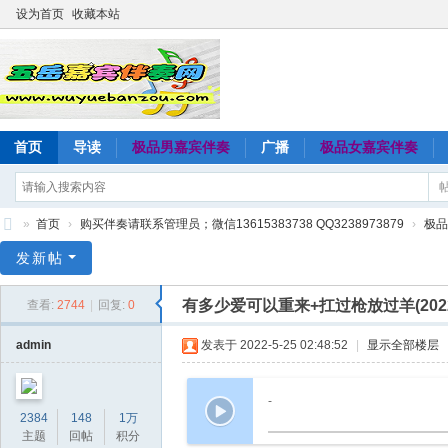
设为首页
收藏本站
首页
导读
极品男嘉宾伴奏
广播
极品女嘉宾伴奏
»
首页
›
购买伴奏请联系管理员；微信13615383738 QQ3238973879
›
极品
五
发新帖
岳
有多少爱可以重来+扛过枪放过羊(20
查看:
2744
|
回复:
0
嘉
宾
admin
发表于 2022-5-25 02:48:52
|
显示全部楼层
伴
奏
-
2384
148
1万
网
主题
回帖
积分