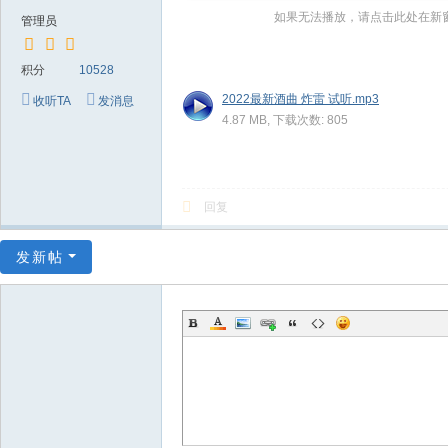
～
如果无法播放，请点击此处在新
管理员
极
品
积分
10528
嘉
2022最新酒曲 炸雷 试听.mp3
收听TA
发消息
4.87 MB, 下载次数: 805
宾
伴
奏
回复
下
载
发新帖
基
地