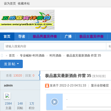
设为首页
收藏本站
首页
导读
极品男嘉宾伴奏
广播
极品女嘉宾伴奏
»
首页
›
专业喊标-时尚酒曲
›
时尚酒曲
›
极品嘉宾最新酒曲 炸雷 35
五
发新帖
岳
极品嘉宾最新酒曲 炸雷 35
查看:
13020
|
回复:
0
[复制链接]
嘉
宾
admin
发表于 2022-2-23 04:51:33
|
显示全部楼层
伴
奏
-
2384
148
1万
网
主题
回帖
积分