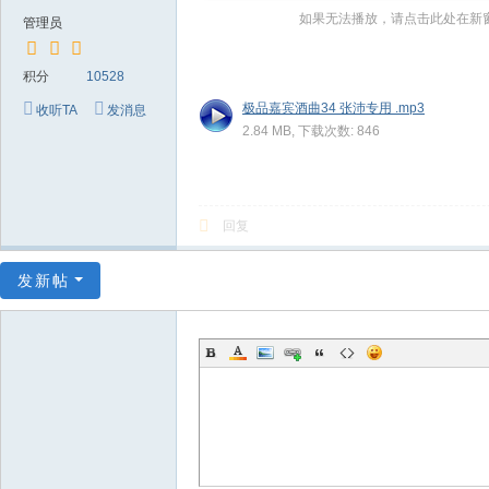
～
如果无法播放，请点击此处在新
管理员
极
品
积分
10528
嘉
极品嘉宾酒曲34 张沛专用 .mp3
收听TA
发消息
2.84 MB, 下载次数: 846
宾
伴
奏
回复
下
载
发新帖
基
地