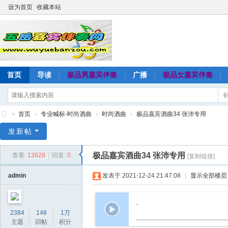
设为首页
收藏本站
首页
导读
极品男嘉宾伴奏
广播
极品女嘉宾伴奏
»
首页
›
专业喊标-时尚酒曲
›
时尚酒曲
›
极品嘉宾酒曲34 张沛专用
五
发新帖
岳
极品嘉宾酒曲34 张沛专用
查看:
13628
|
回复:
0
[复制链接]
嘉
宾
admin
发表于 2021-12-24 21:47:08
|
显示全部楼层
伴
奏
-
2384
148
1万
网
主题
回帖
积分