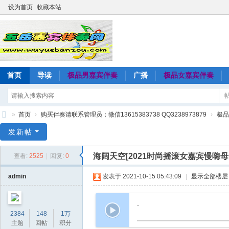
设为首页
收藏本站
首页
导读
极品男嘉宾伴奏
广播
极品女嘉宾伴奏
»
首页
›
购买伴奏请联系管理员；微信13615383738 QQ3238973879
›
极品
五
发新帖
岳
海阔天空[2021时尚摇滚女嘉宾慢嗨母
查看:
2525
|
回复:
0
嘉
宾
admin
发表于 2021-10-15 05:43:09
|
显示全部楼层
伴
奏
-
2384
148
1万
网
主题
回帖
积分