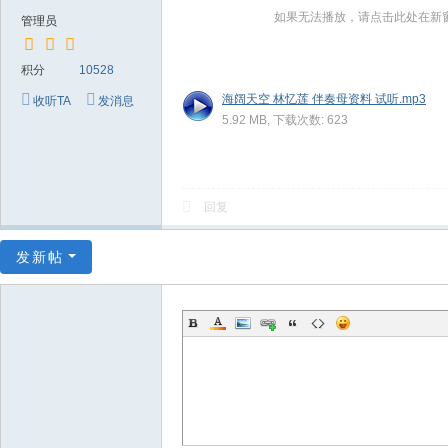
～
如果无法播放，请点击此处在新
管理员
极
品
积分
10528
嘉
海阔天空 林忆莲 伴奏母资料 试听.mp3
收听TA
发消息
5.92 MB, 下载次数: 623
宾
伴
奏
回复
下
载
发新帖
基
地