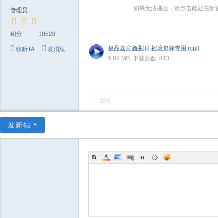
～
如果无法播放，请点击此处在新
管理员
极
品
积分
10528
嘉
极品嘉宾酒曲32 摇滚奇峰专用.mp3
收听TA
发消息
5.89 MB, 下载次数: 843
宾
伴
奏
回复
下
载
发新帖
基
地