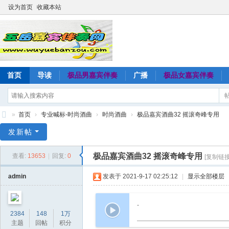
设为首页
收藏本站
首页
导读
极品男嘉宾伴奏
广播
极品女嘉宾伴奏
»
首页
›
专业喊标-时尚酒曲
›
时尚酒曲
›
极品嘉宾酒曲32 摇滚奇峰专用
五
发新帖
岳
极品嘉宾酒曲32 摇滚奇峰专用
查看:
13653
|
回复:
0
[复制链接
嘉
宾
admin
发表于 2021-9-17 02:25:12
|
显示全部楼层
伴
奏
-
2384
148
1万
网
主题
回帖
积分