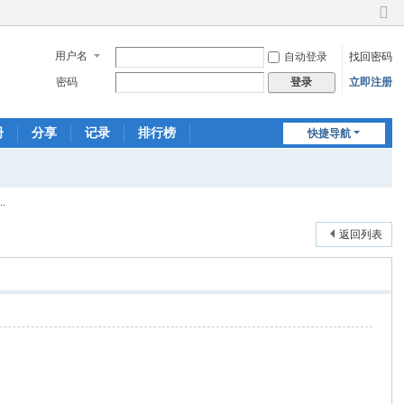
切
换
用户名
自动登录
找回密码
到
窄
密码
立即注册
登录
版
册
分享
记录
排行榜
快捷导航
.
返回列表