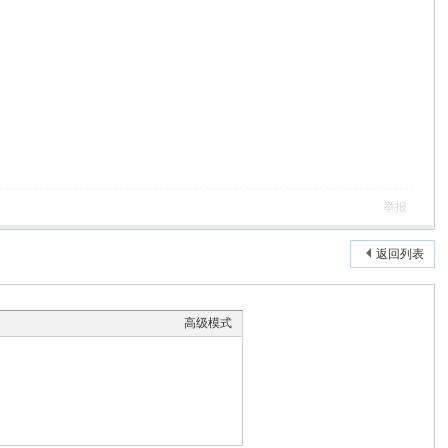
举报
返回列表
高级模式