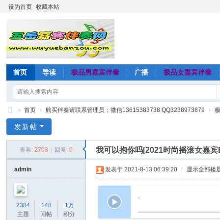
设为首页
收藏本站
首页
导读
极品男嘉宾伴奏
广播
极品女嘉宾伴奏
»
首页
›
购买伴奏请联系管理员；微信13615383738 QQ3238973879
›
五
发新帖
岳
我可以抱你吗[2021时尚摇滚女嘉宾
查看:
2703
|
回复:
0
嘉
宾
admin
发表于 2021-8-13 06:39:20
|
显示全部楼
伴
奏
-
2384
148
1万
网
主题
回帖
积分