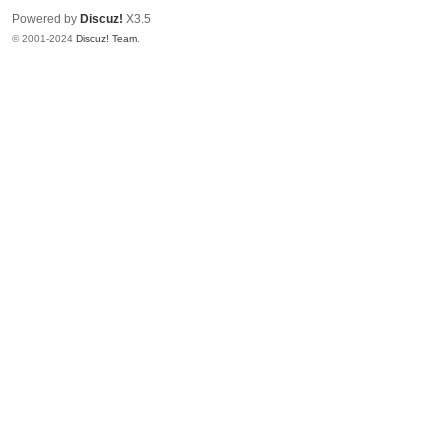
Powered by
Discuz!
X3.5
© 2001-2024
Discuz! Team
.