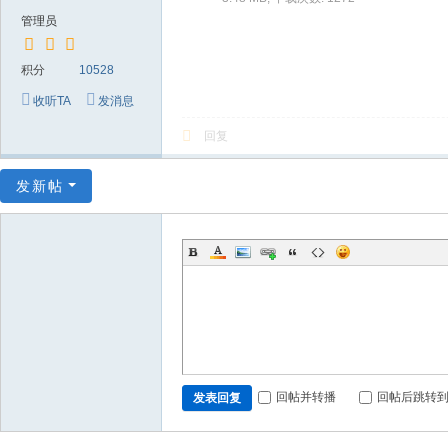
～
管理员
极
品
积分
10528
嘉
收听TA
发消息
宾
回复
伴
奏
发新帖
下
载
基
地
回帖并转播
回帖后跳转
发表回复