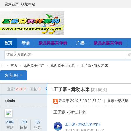
设为首页
收藏本站
首页
导读
极品男嘉宾伴奏
广播
极品女嘉宾伴奏
»
首页
›
原创歌手推广
›
原创歌手王子豪
›
王子豪 - 舞动未来
五
发新帖
岳
王子豪 - 舞动未来
查看:
21817
|
回复:
0
[复制链接]
嘉
宾
admin
发表于 2019-5-18 21:56:31
|
显示全部楼层
伴
王子豪 - 舞动未来
奏
2384
148
1万
王子豪 - 舞动未来.mp3
网
主题
回帖
积分
3.48 MB, 下载次数: 1272