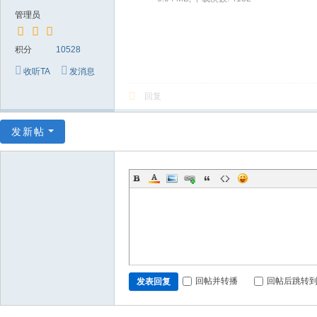
～
管理员
极
品
积分
10528
嘉
收听TA
发消息
宾
回复
伴
奏
发新帖
下
载
基
地
回帖并转播
回帖后跳转
发表回复