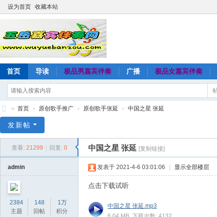
设为首页
收藏本站
首页
导读
极品男嘉宾伴奏
广播
极品女嘉宾伴奏
»
首页
›
原创歌手推广
›
原创歌手张延
›
中国之星 张延
五
发新帖
岳
中国之星 张延
查看:
21299
|
回复:
0
[复制链接]
嘉
宾
admin
发表于 2021-4-6 03:01:06
|
显示全部楼层
伴
点击下载试听
奏
2384
148
1万
中国之星 张延.mp3
网
主题
回帖
积分
6.04 MB, 下载次数: 4132