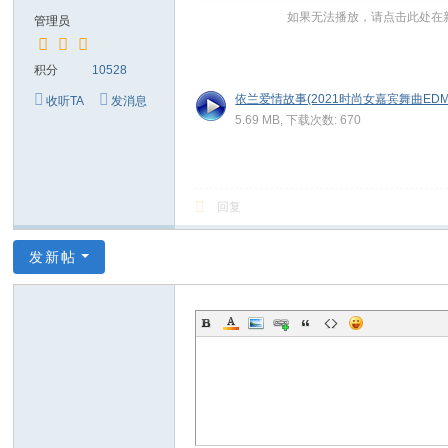
～
如果无法播放，请点击此处在
管理员
极
品
积分
10528
嘉
依兰爱情故事(2021时尚女嘉宾舞曲ED
收听TA
发消息
5.69 MB, 下载次数: 670
宾
伴
奏
回复
下
载
发新帖
基
地