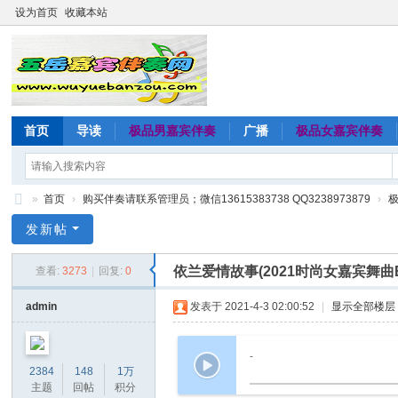
设为首页
收藏本站
首页
导读
极品男嘉宾伴奏
广播
极品女嘉宾伴奏
»
首页
›
购买伴奏请联系管理员；微信13615383738 QQ3238973879
›
五
发新帖
岳
依兰爱情故事(2021时尚女嘉宾舞
查看:
3273
|
回复:
0
嘉
宾
admin
发表于 2021-4-3 02:00:52
|
显示全部楼层
伴
奏
-
2384
148
1万
网
主题
回帖
积分