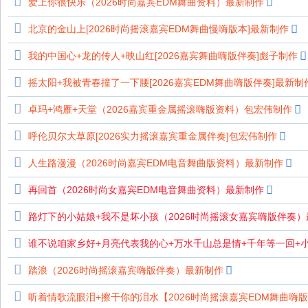
爱上你很快乐（2026时尚嘉宾EDM舞曲资料）最新制作
北京的金山上[2026时尚摇滚嘉宾EDM舞曲慢嗨版本]最新制作
我的中国心+龙的传人+映山红[2026嘉宾舞曲嗨版伴奏]彪子制作
摇太阳+我被青春撞了一下腰[2026嘉宾EDM舞曲嗨版伴奏]最新制
卓玛+鸿雁+天堂（2026嘉宾重金属摇滚嗨版资料）包宏伟制作
呼伦贝尔大草原[2026实力摇滚嘉宾重金属伴奏]包宏伟制作
人生路漫漫（2026时尚嘉宾EDM电音舞曲版资料）最新制作
再回首（2026时尚女嘉宾EDM电音舞曲资料）最新制作
路灯下的小姑娘+我不是坏小孩（2026时尚摇滚女嘉宾嗨版伴奏
谁不说咱家乡好+月亮代表我的心+万水千山总是情+千年等一回+
踏浪（2026时尚摇滚嘉宾嗨版伴奏）最新制作
听着情歌流眼泪+擦干你的泪水【2026时尚摇滚嘉宾EDM舞曲嗨