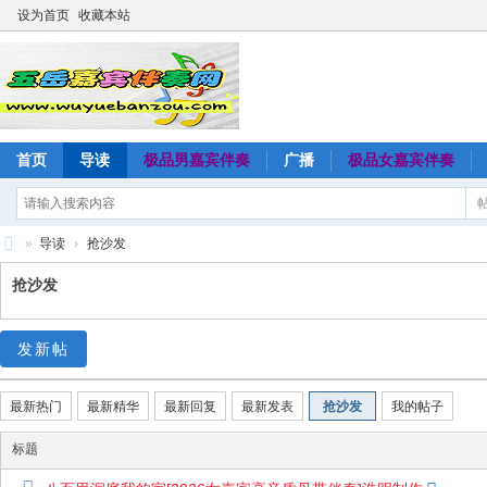
设为首页
收藏本站
首页
导读
极品男嘉宾伴奏
广播
极品女嘉宾伴奏
»
导读
›
抢沙发
五
抢沙发
岳
嘉
发新帖
宾
伴
最新热门
最新精华
最新回复
最新发表
抢沙发
我的帖子
奏
标题
网