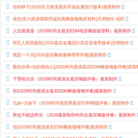
你的样子(2026实力摇滚嘉宾开场金属流行版本)最新制作
读你[实力摇滚唱将阿猛经典舞曲慢嗨原资料]天津制作-试听
人生路漫漫（2026时尚女嘉宾EDM电音舞曲版资料）最新制作
阿瓦人民唱新歌(2026嘉宾金属流行高音质母带版本)浩明制作
我是一个兵[2026嘉宾舞曲慢嗨母带伴奏]最新制作
爱的供养+别怕我伤心[2026时尚摇滚嘉宾EDM舞曲嗨版伴奏]雷雨
下雪哈尔滨（2026时尚摇滚女嘉宾嗨版伴奏）最新制作
你[2026时尚摇滚女嘉宾EDM舞曲慢嗨伴奏]最新制作
九妹+大妹子（2026时尚摇滚男嘉宾EDM嗨版伴奏）最新制作
再也不能这样活 （2026最新制作时尚女嘉宾嗨版伴奏）最新制作
你[2026时尚摇滚嘉宾EDM舞曲慢嗨伴奏]最新制作