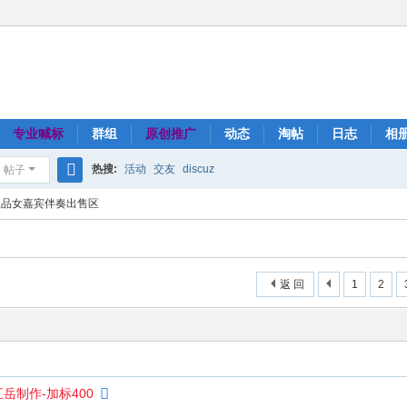
专业喊标
群组
原创推广
动态
淘帖
日志
相
热搜:
活动
交友
discuz
帖子
搜
极品女嘉宾伴奏出售区
索
返 回
1
2
岳制作-加标400