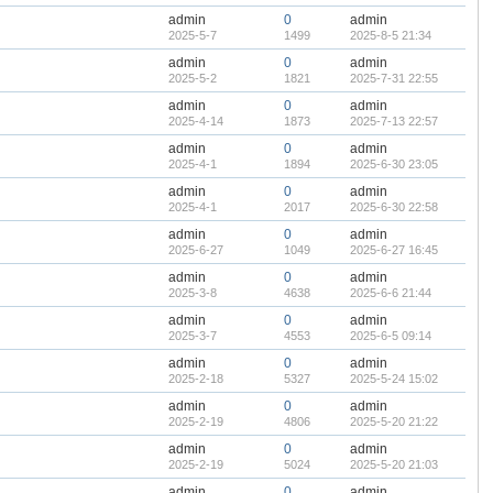
admin
0
admin
2025-5-7
1499
2025-8-5 21:34
admin
0
admin
2025-5-2
1821
2025-7-31 22:55
admin
0
admin
2025-4-14
1873
2025-7-13 22:57
admin
0
admin
2025-4-1
1894
2025-6-30 23:05
admin
0
admin
2025-4-1
2017
2025-6-30 22:58
admin
0
admin
2025-6-27
1049
2025-6-27 16:45
admin
0
admin
2025-3-8
4638
2025-6-6 21:44
admin
0
admin
2025-3-7
4553
2025-6-5 09:14
admin
0
admin
2025-2-18
5327
2025-5-24 15:02
admin
0
admin
2025-2-19
4806
2025-5-20 21:22
admin
0
admin
2025-2-19
5024
2025-5-20 21:03
admin
0
admin