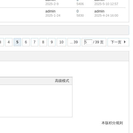
2025-2-9
5406
2025-5-10 12:57
admin
0
admin
2025-1-24
5830
2025-4-24 16:00
3
4
5
6
7
8
9
10
... 39
/ 39 页
下一页
高级模式
本版积分规则