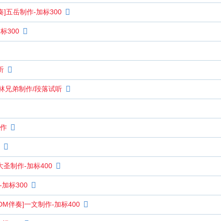
]五岳制作-加标300
标300
听
奏]吉林兄弟制作/段落试听
制作
0
圣制作-加标400
加标300
M伴奏]一文制作-加标400