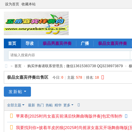
设为首页
收藏本站
首页
导读
极品男嘉宾伴奏
广播
极品女嘉宾伴奏
»
首页
›
购买伴奏请联系管理员；微信13615383738 QQ3238973879
›
五
极品女嘉宾伴奏出售区
今日:
0
|
主题:
578
|
排名:
18
岳
嘉
发新帖
宾
全部主题
最新
热门
热帖
精华
更多
伴
苹果香[2025时尚女嘉宾前满后快舞曲嗨版伴奏]包宏伟制作
奏
网
我要找到你+披着羊皮的狼[2025时尚摇滚女嘉宾开场舞曲嗨版]五