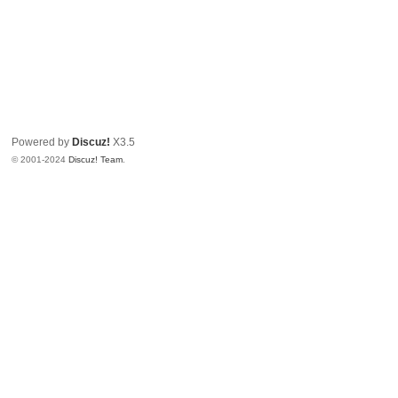
Powered by
Discuz!
X3.5
© 2001-2024
Discuz! Team
.