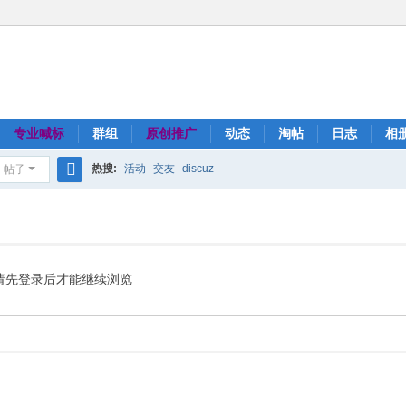
专业喊标
群组
原创推广
动态
淘帖
日志
相
热搜:
活动
交友
discuz
帖子
搜
索
请先登录后才能继续浏览