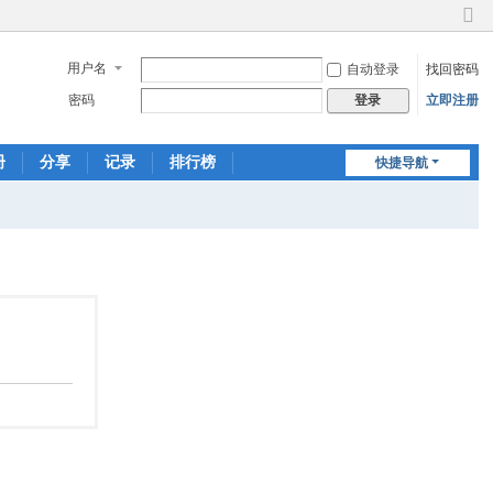
切
换
用户名
自动登录
找回密码
到
窄
密码
立即注册
登录
版
册
分享
记录
排行榜
快捷导航