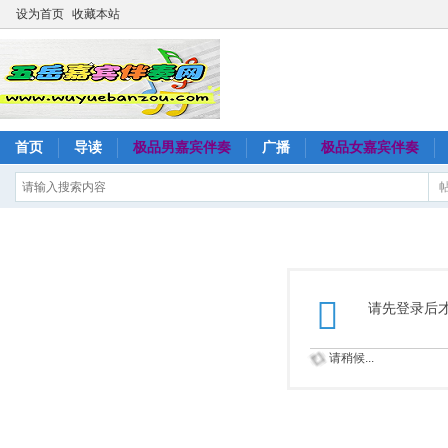
设为首页
收藏本站
首页
导读
极品男嘉宾伴奏
广播
极品女嘉宾伴奏
请先登录后
请稍候...