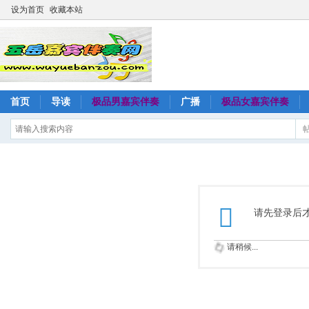
设为首页
收藏本站
首页
导读
极品男嘉宾伴奏
广播
极品女嘉宾伴奏
请先登录后
请稍候...