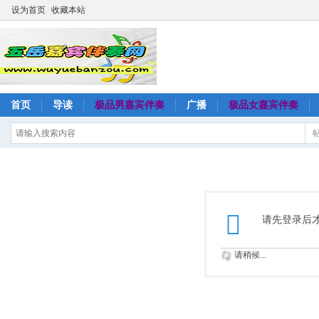
设为首页
收藏本站
首页
导读
极品男嘉宾伴奏
广播
极品女嘉宾伴奏
请先登录后
请稍候...