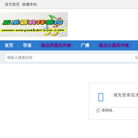
设为首页
收藏本站
首页
导读
极品男嘉宾伴奏
广播
极品女嘉宾伴奏
请先登录后
请稍候...