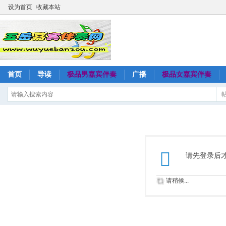
设为首页
收藏本站
首页
导读
极品男嘉宾伴奏
广播
极品女嘉宾伴奏
请先登录后
请稍候...