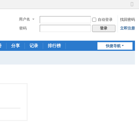
切
换
用户名
自动登录
找回密码
到
窄
密码
立即注册
登录
版
册
分享
记录
排行榜
快捷导航