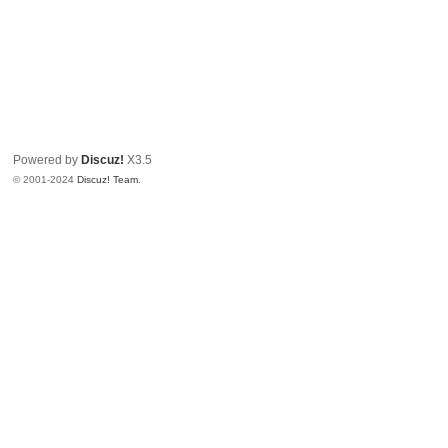
Powered by
Discuz!
X3.5
© 2001-2024
Discuz! Team
.