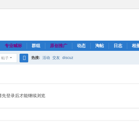
专业喊标
群组
原创推广
动态
淘帖
日志
相
热搜:
活动
交友
discuz
帖子
搜
索
请先登录后才能继续浏览