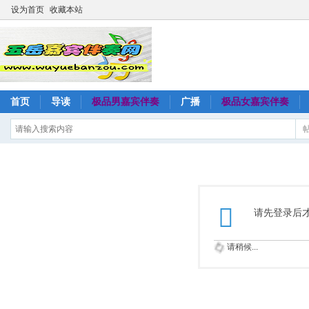
设为首页
收藏本站
首页
导读
极品男嘉宾伴奏
广播
极品女嘉宾伴奏
请先登录后
请稍候...