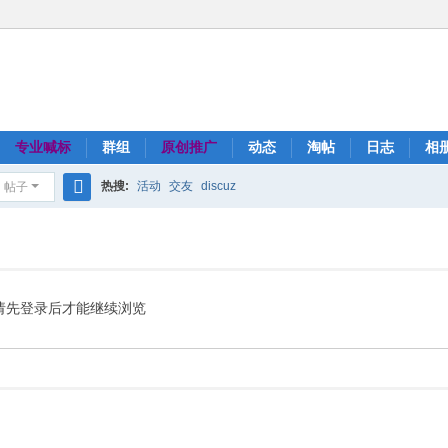
专业喊标
群组
原创推广
动态
淘帖
日志
相
热搜:
活动
交友
discuz
帖子
搜
索
请先登录后才能继续浏览