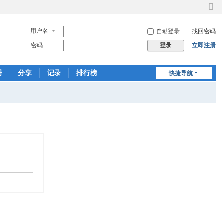
切
换
用户名
自动登录
找回密码
到
窄
密码
立即注册
登录
版
册
分享
记录
排行榜
快捷导航