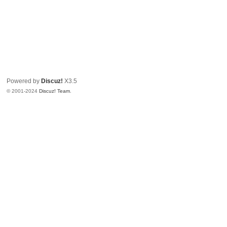
Powered by
Discuz!
X3.5
© 2001-2024
Discuz! Team
.