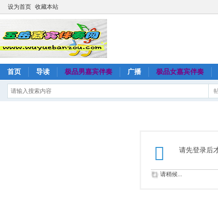
设为首页
收藏本站
首页
导读
极品男嘉宾伴奏
广播
极品女嘉宾伴奏
请先登录后
请稍候...