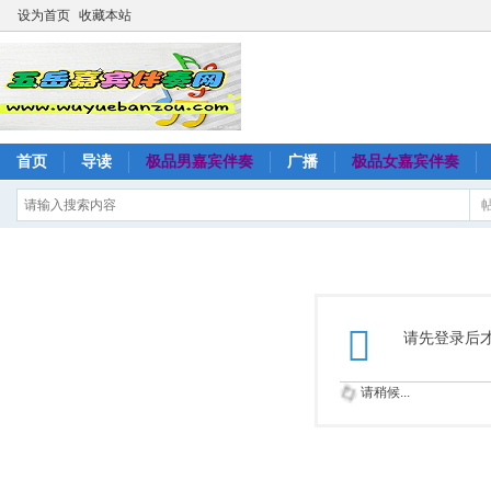
设为首页
收藏本站
首页
导读
极品男嘉宾伴奏
广播
极品女嘉宾伴奏
请先登录后
请稍候...