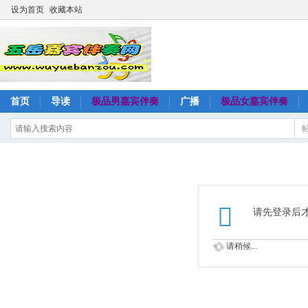
设为首页
收藏本站
首页
导读
极品男嘉宾伴奏
广播
极品女嘉宾伴奏
请先登录后
请稍候...