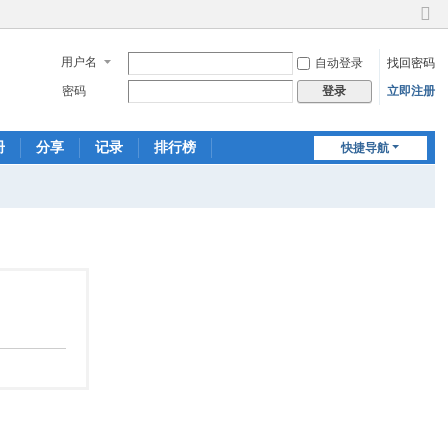
切
换
用户名
自动登录
找回密码
到
窄
密码
立即注册
登录
版
册
分享
记录
排行榜
快捷导航