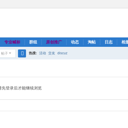
专业喊标
群组
原创推广
动态
淘帖
日志
相
热搜:
活动
交友
discuz
帖子
搜
索
请先登录后才能继续浏览