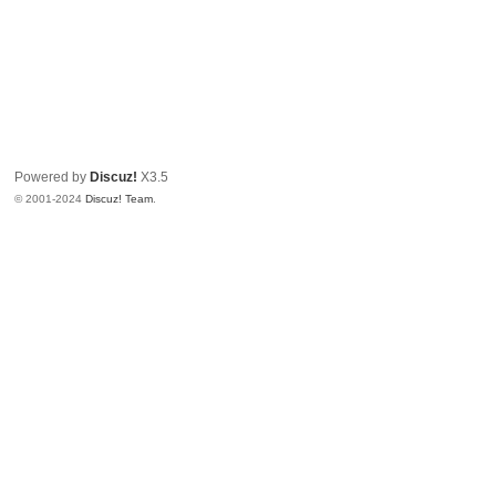
Powered by
Discuz!
X3.5
© 2001-2024
Discuz! Team
.