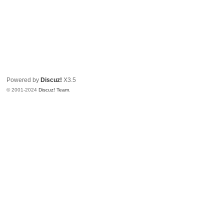
Powered by
Discuz!
X3.5
© 2001-2024
Discuz! Team
.