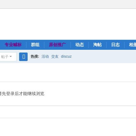
专业喊标
群组
原创推广
动态
淘帖
日志
相
热搜:
活动
交友
discuz
帖子
搜
索
请先登录后才能继续浏览