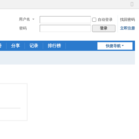
切
换
用户名
自动登录
找回密码
到
窄
密码
立即注册
登录
版
册
分享
记录
排行榜
快捷导航