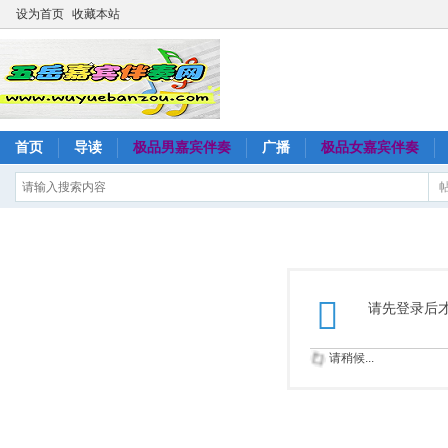
设为首页
收藏本站
首页
导读
极品男嘉宾伴奏
广播
极品女嘉宾伴奏
请先登录后
请稍候...