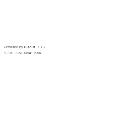
Powered by
Discuz!
X3.5
© 2001-2024
Discuz! Team
.