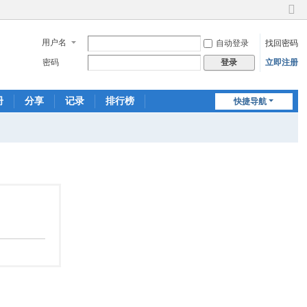
切
换
用户名
自动登录
找回密码
到
窄
密码
立即注册
登录
版
册
分享
记录
排行榜
快捷导航