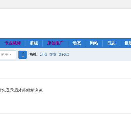
专业喊标
群组
原创推广
动态
淘帖
日志
相
热搜:
活动
交友
discuz
帖子
搜
索
请先登录后才能继续浏览